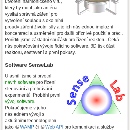
utvoření harmonického víru,
který by mohl jako anténa
vysílat správná záření pro
vytvoření souladu s okolními
proudy záření životní síly a jejich následnou implozní
koncentraci a usměrnění pro další příznivé použití a práci.
Pořídili jsme základní součásti pro řízení reaktoru. Čeká
nás pokračování vývoje řídícího software, 3D tisk částí
reaktoru, sestavení a první pokusy.
Software SenseLab
Ujasnili jsme si prvotní
návrh software
pro řízení,
sledování a přehrávání
experimentů. Proběhl první
vývoj software
.
Pokračujeme v jeho
následném vývoji s
aktuálními technologiemi
jako
WAMP
či
Web API
pro komunikaci a služby