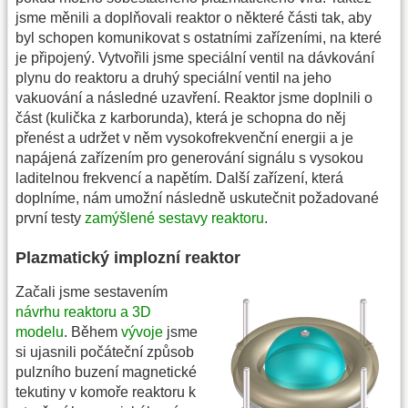
jsme měnili a doplňovali reaktor o některé části tak, aby
byl schopen komunikovat s ostatními zařízeními, na které
je připojený. Vytvořili jsme speciální ventil na dávkování
plynu do reaktoru a druhý speciální ventil na jeho
vakuování a následné uzavření. Reaktor jsme doplnili o
část (kulička z karborunda), která je schopna do něj
přenést a udržet v něm vysokofrekvenční energii a je
napájená zařízením pro generování signálu s vysokou
laditelnou frekvencí a napětím. Další zařízení, která
doplníme, nám umožní následně uskutečnit požadované
první testy
zamýšlené sestavy reaktoru
.
Plazmatický implozní reaktor
Začali jsme sestavením
návrhu reaktoru a 3D
modelu
. Během
vývoje
jsme
si ujasnili počáteční způsob
pulzního buzení magnetické
tekutiny v komoře reaktoru k