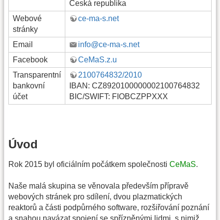
Česká republika
Webové
ce-ma-s.net
stránky
Email
info@ce-ma-s.net
Facebook
CeMaS.z.u
Transparentní
2100764832/2010
bankovní
IBAN: CZ8920100000002100764832
účet
BIC/SWIFT: FIOBCZPPXXX
Úvod
Rok 2015 byl oficiálním počátkem společnosti
CeMaS
.
Naše malá skupina se věnovala především přípravě
webových stránek pro sdílení, dvou plazmatických
reaktorů a části podpůrného software, rozšiřování poznání
a snahou navázat spojení se spřízněnými lidmi, s nimiž