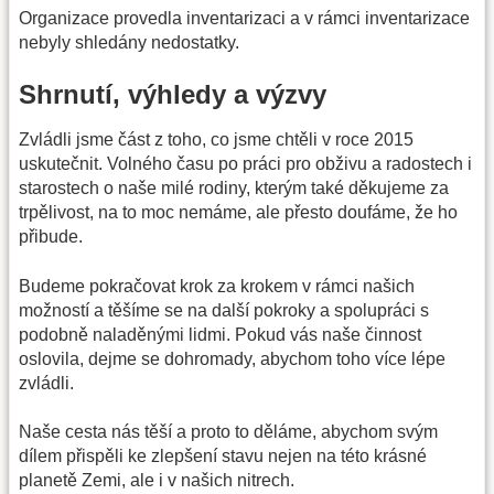
Organizace provedla inventarizaci a v rámci inventarizace
nebyly shledány nedostatky.
Shrnutí, výhledy a výzvy
Zvládli jsme část z toho, co jsme chtěli v roce 2015
uskutečnit. Volného času po práci pro obživu a radostech i
starostech o naše milé rodiny, kterým také děkujeme za
trpělivost, na to moc nemáme, ale přesto doufáme, že ho
přibude.
Budeme pokračovat krok za krokem v rámci našich
možností a těšíme se na další pokroky a spolupráci s
podobně naladěnými lidmi. Pokud vás naše činnost
oslovila, dejme se dohromady, abychom toho více lépe
zvládli.
Naše cesta nás těší a proto to děláme, abychom svým
dílem přispěli ke zlepšení stavu nejen na této krásné
planetě Zemi, ale i v našich nitrech.