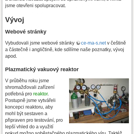
jsme otevřeni spolupracovat.
Vývoj
Webové stránky
Vybudovali jsme webové stránky
ce-ma-s.net
v češtině
a částečně i angličtině, kde sdílíme naše poznatky, vývoj
apod.
Plazmatický vakuový reaktor
V průběhu roku jsme
shromažďovali zařízení
potřebná pro
reaktor
.
Postupně jsme vytvářeli
koncepci reaktoru, aby
mohl být sestaven a
připraven pro testování, pro
lepší vhled do a využití
pokud možno soběstačného plazmatického víru. Taktéž